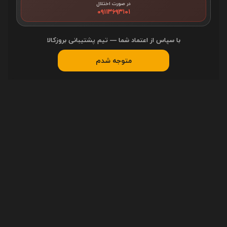
در صورت اختلال
شماره تماس
۰۹۱۱۳۶۹۳۱۰۱
۰۱۷-۹۱۰۱۱۸۴۵
-
۰۲۱-۹۱۰۱۱۸۴۵
با سپاس از اعتماد شما — تیم پشتیبانی بروزکالا
متوجه شدم
آدرس فروشگاه
گرگان، خیابان علیمحمدی، روبروی علیمحمدی ۱۱، تقاطع خیابان
علیمحمدی در محل چراغ راهنمایی
کد پستی
4916780013
خدمات مشتریان