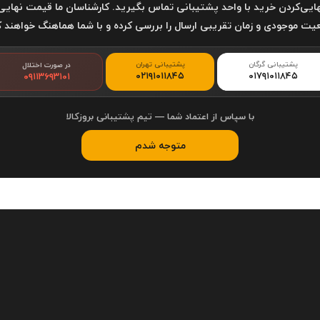
4,500,000
2,
ایی‌کردن خرید با واحد پشتیبانی تماس بگیرید. کارشناسان ما قیمت نهایی
تومان
تومان
ت موجودی و زمان تقریبی ارسال را بررسی کرده و با شما هماهنگ خواهند ک
23
22
21
...
3
2
1
پشتیبانی گرگان
پشتیبانی تهران
در صورت اختلال
۰۲۱۹۱۰۱۱۸۴۵
۰۱۷۹۱۰۱۱۸۴۵
۰۹۱۱۳۶۹۳۱۰۱
با سپاس از اعتماد شما — تیم پشتیبانی بروزکالا
متوجه شدم
روز
سال از آغاز این مسیر گذشته است. در این سال‌ها خیلی چیزها تغییر کرده؛ از شکل فروش و ارتباط 
ت. اما یک چیز هنوز همان است: تلاش برای ارائه مشاوره صادقانه و محتوای
زه، پشتکار و امید زیاد، قدم‌به‌قدم مسیر خود را می‌سازد.