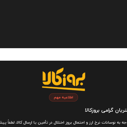
چندراهی برق الدینیو مدل Ldnio SC-3412 در
ماساژور بدن گرین لاین مدل Green Lion Relax
Pro Body Massager GNRLPROBMGBK در
در بروزکالا
4,900,000
3,
بروزکالا
تومان
تومان
اطلاعیه مهم
یان گرامی بروزکالا
Xiaomi Miji
دوش قابل حمل گرین لاین مدل Green Lion
وجه به نوسانات نرخ ارز و احتمال بروز اختلال در تأمین یا ارسال کالا، لطفاً پیش
Compact Bidet GNCMTBDTSPYBK در بروزکالا
Tumbler GNVACTMBLRWH د