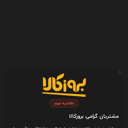
طراحی زیبا و شیک
کلید های نرم و روان
قابلیت تنظیم دقت
موس
نوع حسگر
اپتیکال
دقت
1000 dpi
محدوده دقت
800 تا 1600
منبع تغذیه
پورت USB
اطلاعیه مهم
طول کابل
1.8 متر
مشتریان گرامی بروزکالا
جنس کابل
پلاستیک