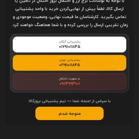
با توجه به نوسانات نرخ ارز و احتمال بروز اختلال در تأمین یا
ارسال کالا، لطفاً پیش از نهایی‌کردن خرید با واحد پشتیبانی
مقاوم در برابر گره
تماس بگیرید. کارشناسان ما قیمت نهایی، وضعیت موجودی و
خوردن
زمان تقریبی ارسال را بررسی کرده و با شما هماهنگ خواهند کرد.
مقاوم در برابر پارگی
پشتیبانی گرگان
۰۱۷۹۱۰۱۱۸۴۵
سازگار با سیستم
Windows 8, Windows 7,
عامل های
Windows Vista, Windows XP,
پشتیبانی تهران
Linux Kernel 2.6 or later , Apple
۰۲۱۹۱۰۱۱۸۴۵
MacOS X 10.3.9 or later
در صورت اختلال
۰۹۱۱۳۶۹۳۱۰۱
با سپاس از اعتماد شما — تیم پشتیبانی بروزکالا
شناسه کالا:
3781519
متوجه شدم
محصولات مرتبط