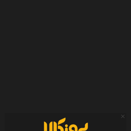
تعداد کلید ها
3 عدد
کلید های نرم و راحت
قابلیت کار کردن با هر
دو دست
کلید روشن و خاموش
حسگر
اپتیکال
دقت
1200 Dpi
محدوده دقت
800 تا 1600
منبع تغذیه
باتری