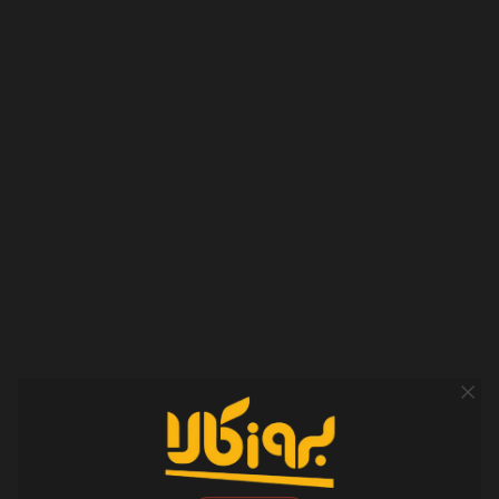
مقاوم در برابر نفوذ
مایعات
طراحی زیبا و شیک
تعداد فن ها
یک عدد
سرعت فن
1500 دور بر دقیقه
ولتاز نسبی
5 ولت
جنس بدنه
پلاستیک + فلز
قابلیت تنظیم ارتفاع
سازگار با لپ تاپ
تا اندازه 17 اینچ
های