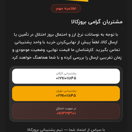
ظرفیت باتری
20000 میلی آمپر ساعت
اطلاعیه مهم
روش شارژ
USB – Type C
مشتریان گرامی بروزکالا
شارژ ایمن
با توجه به نوسانات نرخ ارز و احتمال بروز اختلال در تأمین یا
(MultiProtect)
ارسال کالا، لطفاً پیش از نهایی‌کردن خرید با واحد پشتیبانی
تماس بگیرید. کارشناسان ما قیمت نهایی، وضعیت موجودی و
مدت زمان شارژ پاور
6.5 ساعت
زمان تقریبی ارسال را بررسی کرده و با شما هماهنگ خواهند کرد.
بانک با شارژر 18
واتی
پشتیبانی گرگان
۰۱۷۹۱۰۱۱۸۴۵
مدت زمان شارژ پاور
4.5 ساعت
بانک با شارژر 45
پشتیبانی تهران
واتی
۰۲۱۹۱۰۱۱۸۴۵
شدت جریان خروجی
5V⎓3A 9V⎓3A 12V⎓3A 15V⎓3A
در صورت اختلال
۰۹۱۱۳۶۹۳۱۰۱
20V⎓2.25A
شدت جریان و ولتاژ ورودی
با سپاس از اعتماد شما — تیم پشتیبانی بروزکالا