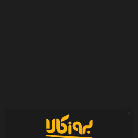
مشخصات
مشخصات فیزیکی
ابعاد
15.2*7.3*2.7 CM
وزن
430g
باتری
نوع باتری
لیتیوم پلیمر