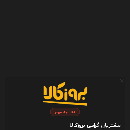
مبدل لایتنینگ به AUX با قابلیت
کابل شارژ USB به لایتنینگ گرین
شارژ لیتو مدل Leitu LC-C4 در
لاین مدل Green Lion GNCIPH2BK
بروزکالا
طول 3 متر در بروزکالا
690,000
600,000
تومان
تومان
بازخوردها
اطلاعیه مهم
ارسال بازخورد
مشتریان گرامی بروزکالا