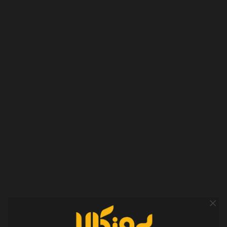
باتری
ظرفیت باتری به کار رفته در این جاروبرقی رباتیک، 5200 میلی آمپر ساعت
است. این باتری از سیستم مدیریت هوشمند BMS برخوردار است که
قابلیت شارژدهی تا 150 دقیقه را به کاربر می‌دهد. هنگامی که شارژ باتری
آن به کمتر از 20 درصد برسد ؛ جارو به محل شارژ خود باز می‌شودو پس از
شارژ کامل از نقطه ای که پاکسازی را رها کرده به ادامه کار خود می‌پردازد.