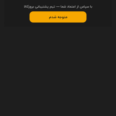
با سپاس از اعتماد شما — تیم پشتیبانی بروزکالا
متوجه شدم
مشخصات
مشخصات
ابعاد
45 × 39,5 × 14,5 سانتیمتر
وزن
5500 گرم