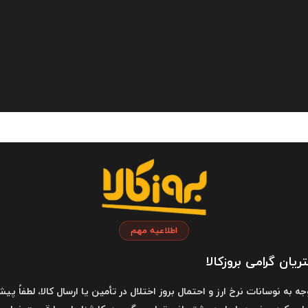
و بخار دستی شیائومی Mijia Garment Steamer MJGTJ01LF، با ظرافت و کیفیت بالا، یکی از بارزترین ویژگی 
وزن این دس
خزن به راحتی قابل جدا شدن و پر کردن است.
اطلاعیه مهم
یان گرامی بروزکالا
وجه به نوسانات نرخ ارز و احتمال بروز اختلال در تأمین یا ارسال کالا، لطفاً پیش