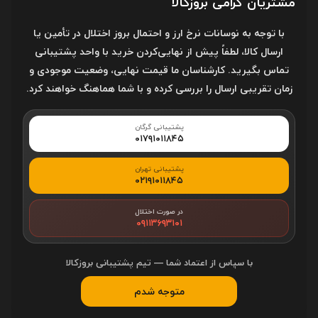
مشتریان گرامی بروزکالا
مشخصات فنی
با توجه به نوسانات نرخ ارز و احتمال بروز اختلال در تأمین یا
نوع رابط
جک 3.5 میلی متری به جک 3.5
ارسال کالا، لطفاً پیش از نهایی‌کردن خرید با واحد پشتیبانی
میلی متری
تماس بگیرید. کارشناسان ما قیمت نهایی، وضعیت موجودی و
زمان تقریبی ارسال را بررسی کرده و با شما هماهنگ خواهند کرد.
طول کابل
1 متر
پشتیبانی گرگان
جنس روکش
الیاف نایلونی بافته شده
۰۱۷۹۱۰۱۱۸۴۵
پشتیبانی تهران
جنس کانکتور
آلومینیوم
۰۲۱۹۱۰۱۱۸۴۵
سازگاری
انواع دستگاه های دارای پورت 3.5
در صورت اختلال
۰۹۱۱۳۶۹۳۱۰۱
میلی متری
با سپاس از اعتماد شما — تیم پشتیبانی بروزکالا
متوجه شدم
شناسه کالا:
5740073