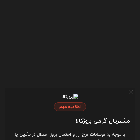
ابعاد
37.9×58.2×100.3 میلی متر
سازگاری
Windows Vista®, Windows® 7,
Windows 8, Windows 10 or later
Mac OS X 10.5 or later Chrome
OS™ Linux Kernel 2.6+ iOS
(iPhone, iPad and iPod)
Android™
تعداد باتری
1 * AA
اطلاعیه مهم
شناسه کالا:
5982898
مشتریان گرامی بروزکالا
محصولات مرتبط
با توجه به نوسانات نرخ ارز و احتمال بروز اختلال در تأمین یا