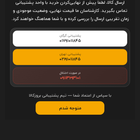
ارسال کالا، لطفاً پیش از نهایی‌کردن خرید با واحد پشتیبانی
تماس بگیرید. کارشناسان ما قیمت نهایی، وضعیت موجودی و
زمان تقریبی ارسال را بررسی کرده و با شما هماهنگ خواهند کرد.
پشتیبانی گرگان
۰۱۷۹۱۰۱۱۸۴۵
پشتیبانی تهران
مبدل لایتنینگ به AUX با قابلیت
کارت شبکه دی لینک D-Link DWA-
۰۲۱۹۱۰۱۱۸۴۵
شارژ لیتو مدل Leitu LC-C4 در
X131 AX300 Wi-Fi 6 Nano USB
بروزکالا
Wireless Adapter در بروزکالا
3,700,000
600,000
در صورت اختلال
تومان
تومان
۰۹۱۱۳۶۹۳۱۰۱
با سپاس از اعتماد شما — تیم پشتیبانی بروزکالا
بازخوردها
متوجه شدم
ارسال بازخورد
نام