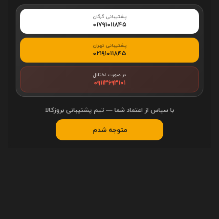
تعداد کلید ها
104 عدد
پشتیبانی گرگان
۰۱۷۹۱۰۱۱۸۴۵
چراغ‌ پس زمینه
صفحه کلید
پشتیبانی تهران
۰۲۱۹۱۰۱۱۸۴۵
کلید روشن و خاموش
در صورت اختلال
۰۹۱۱۳۶۹۳۱۰۱
ورودی USB
با سپاس از اعتماد شما — تیم پشتیبانی بروزکالا
ورودی میکروفن و
متوجه شدم
هدفون
تاچ پد
منبع تغذیه
پورت USB
اندازه کابل
1.5 متر