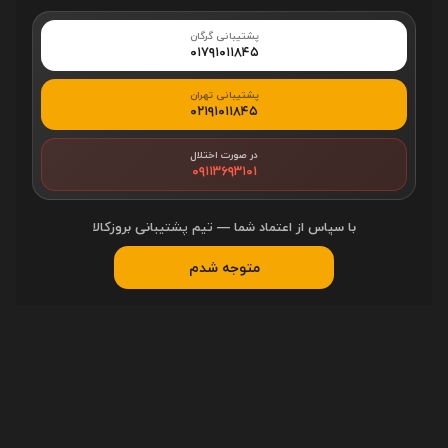
را در اتصالات ارائه می‌دهد. در بخش پورت‌های USB، این لپ‌تاپ از دو پورت
پشتیبانی گرگان
USB Type-A با سرعت انتقال ۵ گیگابیت بر ثانیه بهره می‌برد که یکی از
۰۱۷۹۱۰۱۱۸۴۵
آنها مجهز به قابلیت HP Sleep and Charge است، یعنی حتی در زمان
پشتیبانی تهران
خاموش بودن لپ‌تاپ می‌تواند دستگاه‌های شما را شارژ کند. همچنین یک
۰۲۱۹۱۰۱۱۸۴۵
پورت USB Type-C با سرعت ۵ گیگابیت بر ثانیه تعبیه شده که علاوه بر
قابلیت شارژ در حالت خاموش، از DisplayPort 1.4 نیز پشتیبانی می‌کند.
در صورت اختلال
۰۹۱۱۳۶۹۳۱۰۱
پورت HDMI 2.1 امکان اتصال به نمایشگرهای خارجی با کیفیت بالا را فراهم
می‌کند.در زمینه اتصالات شبکه، این لپ‌تاپ به کارت شبکه بی‌سیم
MediaTek Wi-Fi 6 با پیکربندی ۲×۲ مجهز شده که همراه با بلوتوث نسخه
با سپاس از اعتماد شما — تیم پشتیبانی بروزکالا
۵.۳، سرعت انتقال داده در حد گیگابیت را تضمین می‌کند. پورت RJ-45 نیز
متوجه شدم
برای اتصالات شبکه سیمی تعبیه شده است. علاوه بر این‌ها، یک جک
هدفون/میکروفون ترکیبی برای اتصال هدست و یک کارت‌خوان SD
چندفرمته برای انتقال سریع داده‌ها از کارت‌های حافظه در نظر گرفته شده
است. این تنوع پورت‌ها و درگاه‌های ارتباطی، امکان اتصال همزمان چندین
دستگاه جانبی را فراهم کرده و پاسخگوی نیازهای متنوع کاربران در زمینه
اتصال و انتقال داده است.