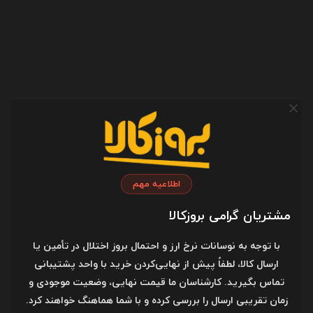
ماشین‌حسابی مجزا نیز برای کاربرانی که با اعداد سر و کار دارند، مزیتی کاربردی
محسوب می‌شود.تاچ‌پد HP Imagepad این لپ‌تاپ با پشتیبانی از حرکات
چندانگشتی (Multi-touch)، تجربه ناوبری روان و دقیقی را ارائه می‌دهد. این
تاچ‌پد پیشرفته قابلیت تشخیص حرکات چهار انگشتی را دارد و به کاربران امکان
می‌دهد با لمسی ساده، عملیات‌های مختلفی مانند اسکرول، بزرگ‌نمایی و
ناوبری را انجام دهند. سطح صیقلی و دقت بالای تاچ‌پد، همراه با پشتیبانی از
ژست‌های مختلف، کار با لپ‌تاپ را بسیار ساده‌تر و لذت‌بخش‌تر می‌کند. این
ترکیب صفحه کلید و تاچ‌پد، رابط کاربری مناسبی را برای هر دو گروه گیمرها و
کاربران معمولی فراهم می‌آورد.
اطلاعیه مهم
مشتریان گرامی بروزکالا
با توجه به نوسانات نرخ ارز و احتمال بروز اختلال در تأمین یا
ارسال کالا، لطفاً پیش از نهایی‌کردن خرید با واحد پشتیبانی
پورت‌ها و اتصالات
تماس بگیرید. کارشناسان ما قیمت نهایی، وضعیت موجودی و
زمان تقریبی ارسال را بررسی کرده و با شما هماهنگ خواهند کرد.
اچ‌پی ویکتوس با مجموعه کاملی از درگاه‌های ارتباطی، انعطاف‌پذیری بالایی