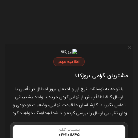
وزن
4 گرم
جنس بدنه
پلاستیک
رابط
USB-A
سرعت انتقال داده
18 مگابایت بر ثانیه
اطلاعیه مهم
سرعت خواندن
25 مگابایت بر ثانیه
اطلاعات
مشتریان گرامی بروزکالا
با توجه به نوسانات نرخ ارز و احتمال بروز اختلال در تأمین یا
منبع تغذیه
پورت USB
ارسال کالا، لطفاً پیش از نهایی‌کردن خرید با واحد پشتیبانی
تماس بگیرید. کارشناسان ما قیمت نهایی، وضعیت موجودی و
نوع رابط
USB 2.0, درگاه دوطرفه
زمان تقریبی ارسال را بررسی کرده و با شما هماهنگ خواهند کرد.
سازگار با
Windows 11, Windows 10,
Windows 8, Windows 7, Mac
پشتیبانی گرگان
OS
۰۱۷۹۱۰۱۱۸۴۵