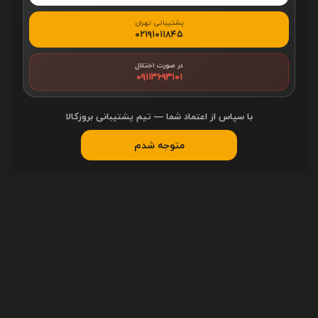
پشتیبانی تهران
۰۲۱۹۱۰۱۱۸۴۵
شناسه کالا:
6578923
در صورت اختلال
۰۹۱۱۳۶۹۳۱۰۱
محصولات مرتبط
با سپاس از اعتماد شما — تیم پشتیبانی بروزکالا
متوجه شدم
فلش مموری ورباتیم مدل
کارت حافظه‌ microSDXC اچ پی
Verbatim Dual USB Drive TYPE-
مدل HP MI210 کلاس 10 استاندارد
C با ظرفیت ۳۲ گیگابایت در بروزکالا
UHS-I U1 سرعت 100MBps ظرفیت
3,500,000
1,990,000
تومان
تومان
64 گیگابایت در بروزکالا