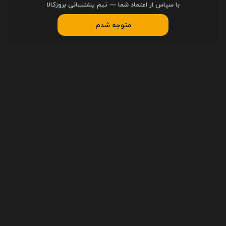
با سپاس از اعتماد شما — تیم پشتیبانی بروزکالا
راهنمای خرید
متوجه شدم
ثبت سفارش
رویه ارسال سفارشات
پیگیری سفارشات
دسترسی سریع
اخبار
مقاله‌ها
مجله