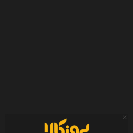
از شهریور ۱۳۹۰ تا امروز، نزدیک به ۱۵ سال از آغاز این مسیر گذشته است.
در این سال‌ها خیلی چیزها تغییر کرده؛ از شکل فروش و ارتباط با
مشتریان گرفته تا حضور ما در فضای آنلاین و تولید محتوا در
اینستاگرام، یوتیوب و آپارات. اما یک چیز هنوز همان است: تلاش برای
ارائه مشاوره صادقانه و محتوایی که واقعاً به کار مخاطب بیاید.
امروز بروزکالا یک استارتاپ کوچک، پرتلاش و روبه‌رشد است که با
انگیزه، پشتکار و امید زیاد، قدم‌به‌قدم مسیر خود را می‌سازد.
ما هنوز در ابتدای راهیم؛ اما به اندازه تمام این سال‌ها، برای ادامه‌دادن
مصمم هستیم.
انتخاب بهتر، خرید آسوده‌تر
شماره تماس
۰۱۷-۹۱۰۱۱۸۴۵
-
۰۲۱-۹۱۰۱۱۸۴۵