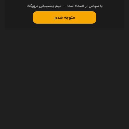
با سپاس از اعتماد شما — تیم پشتیبانی بروزکالا
متوجه شدم
راهنمای خرید
ثبت سفارش
رویه ارسال سفارشات
پیگیری سفارشات
دسترسی سریع
اخبار
مقاله‌ها
مجله