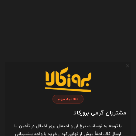
ماوس گیمینگ ای فورتک مدل
دسته بازی ردراگون مدل Redragon
A4tech Bloody ES7 Gaming
Saturn G807 در بروزکالا
Mouse در بروزکالا
3,500,000
4,200,000
تومان
تومان
بازخوردها
ارسال بازخورد
اطلاعیه مهم
نام
مشتریان گرامی بروزکالا
با توجه به نوسانات نرخ ارز و احتمال بروز اختلال در تأمین یا
ایمیل
ارسال کالا، لطفاً پیش از نهایی‌کردن خرید با واحد پشتیبانی