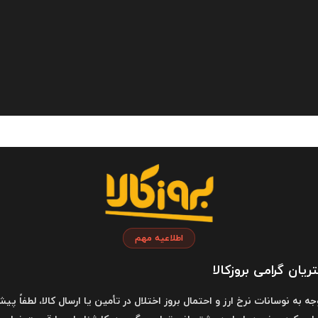
PHB3 یکی از بهترین هدفون‌های کنونی بازار است، در این هدفون‌ها بدلیل اینکه طولانی
فون بلوتوثی پرووان مدل PHB3505 توانسته است با وزن 165 گرمی خود، بین عاشقان موسیقی جایگاه خاصی پی
تفاوت سر خود را تطبیق می‌دهد، کاپ‌های آن که روکشی از چرم مصنوعی دارن
اطلاعیه مهم
یان گرامی بروزکالا
وجه به نوسانات نرخ ارز و احتمال بروز اختلال در تأمین یا ارسال کالا، لطفاً پیش