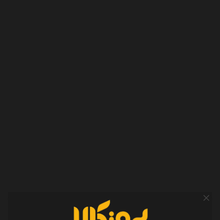
صدا و میکروفون
درایورهای دینامیک 10 میلی متری عملکرد خیره کننده ای دارند .و برای شما
صدای بسیار دلپذیر طبیعی و فراگیری را برای شما به ارمغان می آورد. دراین
ایرفون صداهای زیر میانه و بم به طور واضح و مجزا پخش می شود و صدای
پیانو و گیتار نیز بسیار واضح قابل شنیدن است.
و
شروع آهنگ با ضربات
بیس واضح مشخص می شود.