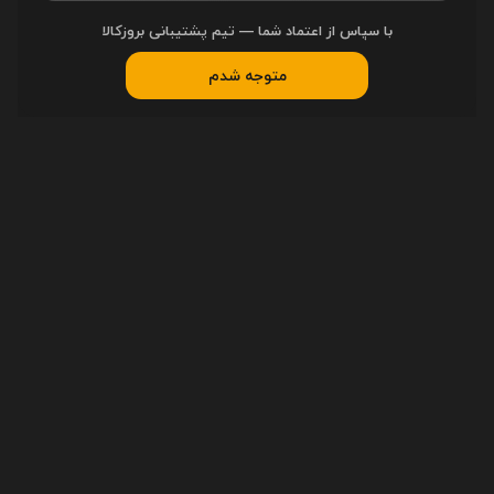
طور کامل شارژ می شوند و زمان استفاده مناسبی را در اختیار شما قرار می
با سپاس از اعتماد شما — تیم پشتیبانی بروزکالا
دهند. اما یک باتری 310 میلی آمپر ساعتی نیز درون محفظه تعبیه شده است
که به وسیله کابل Type C در مدت زمان 2 ساعت به طور کامل شارژ می شود و
متوجه شدم
تا 30 ساعت شما را در پخش موسیقی یا برقراری تماس همراهی می کند.
مشخصات
مشخصات فیزیکی
وزن هر ایرفون
3.9 گرم
جنس بدنه
ABS
مناسب برای
مکالمه , ورزش , کاربری عمومی
مشخصات فنی