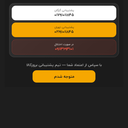
«یافتن ایربادهای من» و به‌روزرسانی سیستم‌عامل از طریق برنامه Nothing
پشتیبانی گرگان
X وجود دارد.
۰۱۷۹۱۰۱۱۸۴۵
پشتیبانی تهران
۰۲۱۹۱۰۱۱۸۴۵
در صورت اختلال
۰۹۱۱۳۶۹۳۱۰۱
با سپاس از اعتماد شما — تیم پشتیبانی بروزکالا
متوجه شدم
تنظیمات اکولایزر
اکولایزر CMF Buds Pro محدود است و به کاربران آزادی کافی برای تنظیم
صدای دلخواه خود را نمی‌دهد. این در حالی است که اکولایزر پارامتریک
پیشرفته‌ای که در Ear (2) موجود است، به کاربران امکان تنظیم دقیق‌تر
صدا را می‌دهد. محدود کردن این ویژگی به مدل‌های خاص، تصمیم عجیبی