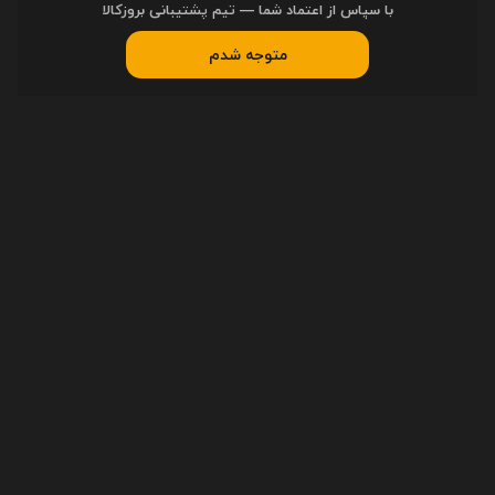
با سپاس از اعتماد شما — تیم پشتیبانی بروزکالا
راهنمای خرید
متوجه شدم
ثبت سفارش
رویه ارسال سفارشات
پیگیری سفارشات
دسترسی سریع
اخبار
مقاله‌ها
مجله