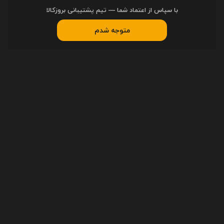
با سپاس از اعتماد شما — تیم پشتیبانی بروزکالا
متوجه شدم
راهنمای خرید
ثبت سفارش
رویه ارسال سفارشات
پیگیری سفارشات
دسترسی سریع
اخبار
مقاله‌ها
مجله