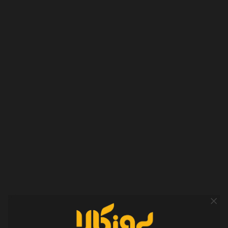
از شهریور ۱۳۹۰ تا امروز، نزدیک به ۱۵ سال از آغاز این مسیر گذشته است.
در این سال‌ها خیلی چیزها تغییر کرده؛ از شکل فروش و ارتباط با
مشتریان گرفته تا حضور ما در فضای آنلاین و تولید محتوا در
اینستاگرام، یوتیوب و آپارات. اما یک چیز هنوز همان است: تلاش برای
ارائه مشاوره صادقانه و محتوایی که واقعاً به کار مخاطب بیاید.
امروز بروزکالا یک استارتاپ کوچک، پرتلاش و روبه‌رشد است که با
انگیزه، پشتکار و امید زیاد، قدم‌به‌قدم مسیر خود را می‌سازد.
ما هنوز در ابتدای راهیم؛ اما به اندازه تمام این سال‌ها، برای ادامه‌دادن
مصمم هستیم.
انتخاب بهتر، خرید آسوده‌تر
شماره تماس
۰۱۷-۹۱۰۱۱۸۴۵
-
۰۲۱-۹۱۰۱۱۸۴۵