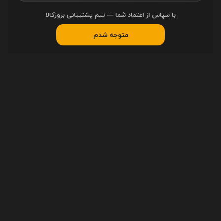
با سپاس از اعتماد شما — تیم پشتیبانی بروزکالا
متوجه شدم
راهنمای خرید
ثبت سفارش
رویه ارسال سفارشات
پیگیری سفارشات
دسترسی سریع
اخبار
مقاله‌ها