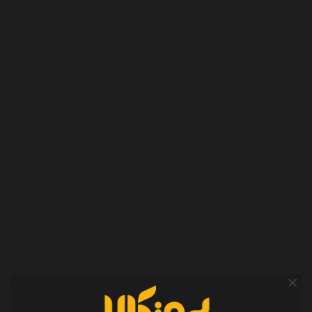
از شهریور ۱۳۹۰ تا امروز، نزدیک به ۱۵ سال از آغاز این مسیر گذشته است.
در این سال‌ها خیلی چیزها تغییر کرده؛ از شکل فروش و ارتباط با
مشتریان گرفته تا حضور ما در فضای آنلاین و تولید محتوا در
اینستاگرام، یوتیوب و آپارات. اما یک چیز هنوز همان است: تلاش برای
ارائه مشاوره صادقانه و محتوایی که واقعاً به کار مخاطب بیاید.
امروز بروزکالا یک استارتاپ کوچک، پرتلاش و روبه‌رشد است که با
انگیزه، پشتکار و امید زیاد، قدم‌به‌قدم مسیر خود را می‌سازد.
ما هنوز در ابتدای راهیم؛ اما به اندازه تمام این سال‌ها، برای ادامه‌دادن
مصمم هستیم.
انتخاب بهتر، خرید آسوده‌تر
شماره تماس
۰۱۷-۹۱۰۱۱۸۴۵
-
۰۲۱-۹۱۰۱۱۸۴۵